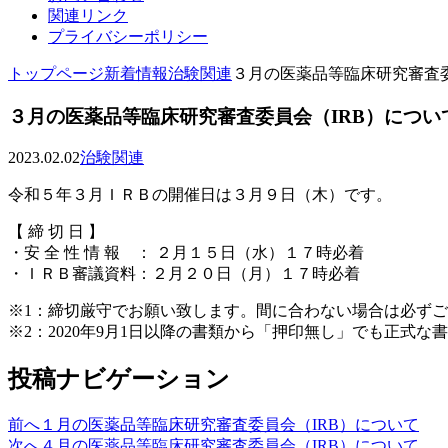
関連リンク
プライバシーポリシー
トップページ
新着情報
治験関連
３月の医薬品等臨床研究審査委
３月の医薬品等臨床研究審査委員会（IRB）につい
2023.02.02
治験関連
令和５年３月ＩＲＢの開催日は３月９日（木）です。
【 締 切 日 】
・安 全 性 情 報 ： ２月１５日（水）１７時必着
・ＩＲＢ審議資料：２月２０日（月）１７時必着
※1：締切厳守でお願い致します。間に合わない場合は必ず
※2：2020年9月1日以降の書類から「押印無し」でも正式な
投稿ナビゲーション
前へ
１月の医薬品等臨床研究審査委員会（IRB）について
次へ
４月の医薬品等臨床研究審査委員会（IRB）について